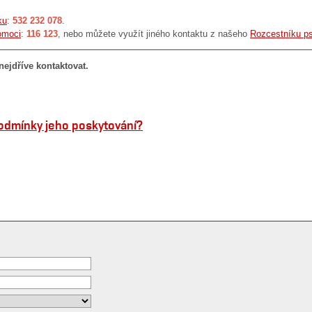
ku
:
532 232 078
.
omoci
:
116 123
, nebo můžete využít jiného kontaktu z našeho
Rozcestníku ps
ejdříve kontaktovat.
podmínky jeho poskytování?