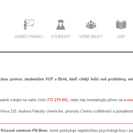
ZAMĚSTNANCI
STUDENTI
VEŘEJNOST
U3V
ou pomoc studentům VUT v Brně, kteří chtějí řešit své problémy, nebo s
padně volejte na naše číslo
771 279 841
, nebo nás kontaktujte přímo na
e-ma
yňova 118, budova Fakulty chemické, prostory Centra vzdělávání a poradenst
a
Krizové centrum FN Brno
, které poskytuje nepřetržitou psychologickou i p