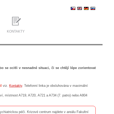
KONTAKTY
e ocitli v nesnadné situaci, či se chtějí lépe zorientovat
il
viz.
Kontakty
. Telefonní linka je obsluhována v maximální
ví, místnost A719, A720, A721 a A734 (7. patro) nebo A804
sychiatrickou péči. Krizové centrum najdete v areálu Fakultní