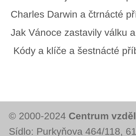
Charles Darwin a čtrnácté p
Jak Vánoce zastavily válku a
Kódy a klíče a šestnácté př
© 2000-2024
Centrum vzděl
Sídlo: Purkyňova 464/118, 6