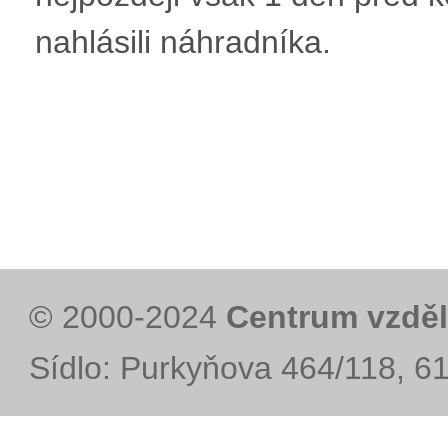
nahlásili náhradníka.
© 2000-2024
Centrum vzděl
Sídlo: Purkyňova 464/118, 6