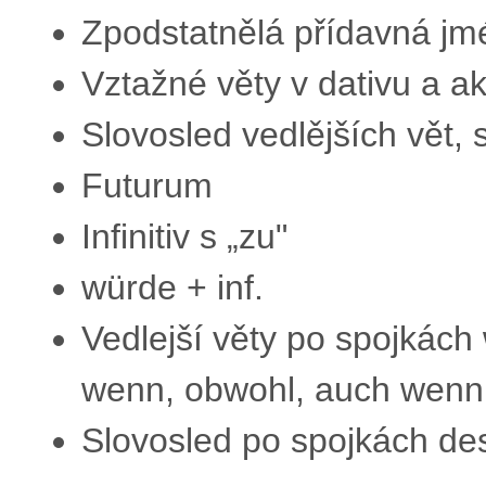
Zpodstatnělá přídavná jm
Vztažné věty v dativu a a
Slovosled vedlějších vět, 
Futurum
Infinitiv s „zu"
würde + inf.
Vedlejší věty po spojkách w
wenn, obwohl, auch wenn
Slovosled po spojkách de