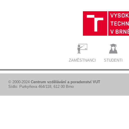
ZAMĚSTNANCI
STUDENTI
© 2000-2024
Centrum vzdělávání a poradenství VUT
Sídlo: Purkyňova 464/118, 612 00 Brno